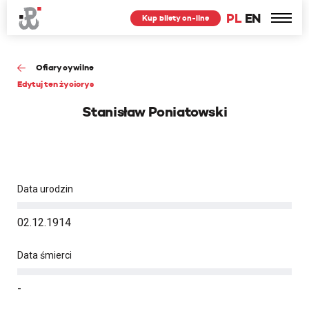
PL
EN
Kup bilety on-line
Ofiary cywilne
Edytuj ten życiorys
Stanisław Poniatowski
Data urodzin
02.12.1914
Data śmierci
-