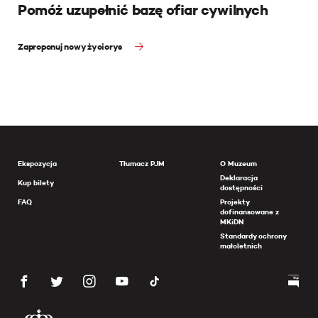
Pomóż uzupełnić bazę ofiar cywilnych
Zaproponuj nowy życiorys
Ekspozycja
Tłumacz PJM
O Muzeum
Deklaracja
Kup bilety
dostępności
FAQ
Projekty
dofinansowane z
MKiDN
Standardy ochrony
małoletnich