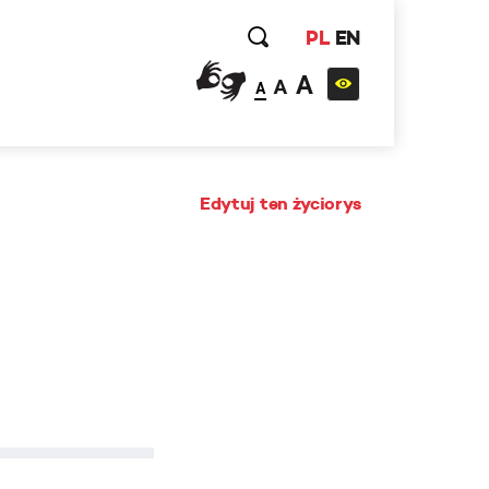
PL
EN
A
A
A
Edytuj ten życiorys