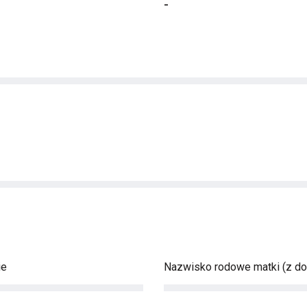
-
ie
Nazwisko rodowe matki (z d