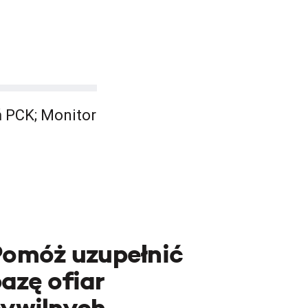
ń PCK; Monitor
Pomóż uzupełnić
azę ofiar
cywilnych