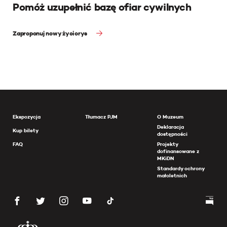
Pomóż uzupełnić bazę ofiar cywilnych
Zaproponuj nowy życiorys
Ekspozycja
Tłumacz PJM
O Muzeum
Deklaracja
Kup bilety
dostępności
FAQ
Projekty
dofinansowane z
MKiDN
Standardy ochrony
małoletnich