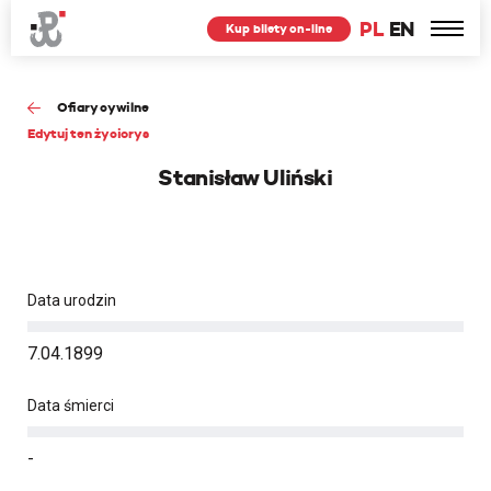
PL
EN
Kup bilety on-line
Ofiary cywilne
Edytuj ten życiorys
Stanisław Uliński
Data urodzin
7.04.1899
Data śmierci
-