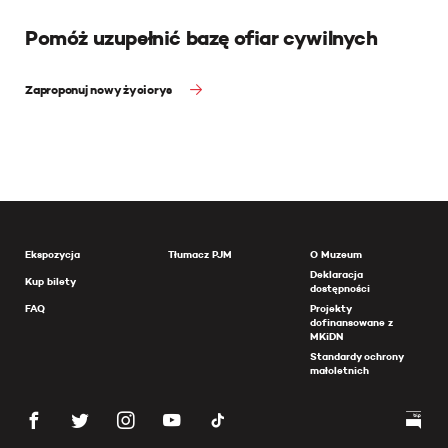
Pomóż uzupełnić bazę ofiar cywilnych
Zaproponuj nowy życiorys
Ekspozycja
Tłumacz PJM
O Muzeum
Deklaracja
Kup bilety
dostępności
FAQ
Projekty
dofinansowane z
MKiDN
Standardy ochrony
małoletnich