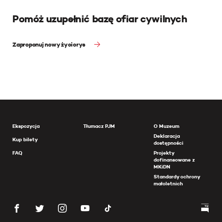
Pomóż uzupełnić bazę ofiar cywilnych
Zaproponuj nowy życiorys
Ekspozycja
Tłumacz PJM
O Muzeum
Deklaracja
Kup bilety
dostępności
FAQ
Projekty
dofinansowane z
MKiDN
Standardy ochrony
małoletnich