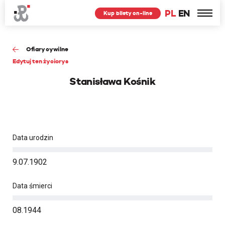
PL
EN
Kup bilety on-line
Ofiary cywilne
Edytuj ten życiorys
Stanisława Kośnik
Data urodzin
9.07.1902
Data śmierci
08.1944