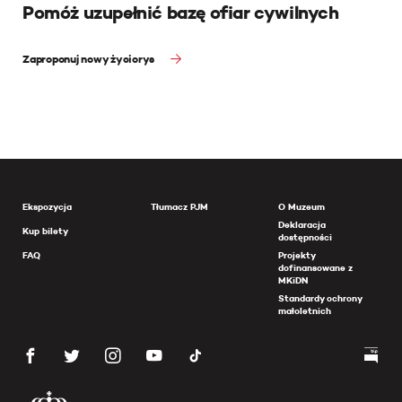
Pomóż uzupełnić bazę ofiar cywilnych
Zaproponuj nowy życiorys
Ekspozycja
Tłumacz PJM
O Muzeum
Deklaracja
Kup bilety
dostępności
FAQ
Projekty
dofinansowane z
MKiDN
Standardy ochrony
małoletnich