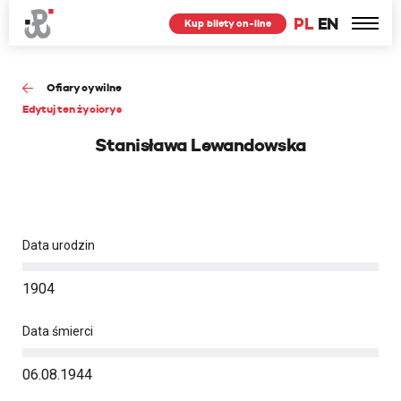
PL
EN
Kup bilety on-line
Ofiary cywilne
Edytuj ten życiorys
Stanisława Lewandowska
Data urodzin
1904
Data śmierci
06.08.1944