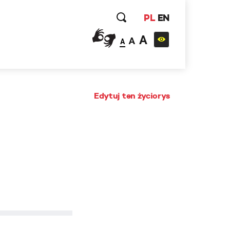
PL
EN
A
A
A
Edytuj ten życiorys