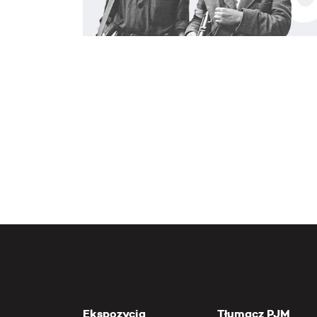
Ekspozycja
Tłumacz PJM