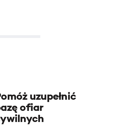
Pomóż uzupełnić
azę ofiar
cywilnych