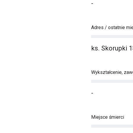
-
Adres / ostatnie mi
ks. Skorupki 
Wykształcenie, zawó
-
Miejsce śmierci