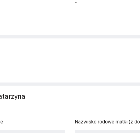
-
atarzyna
ie
Nazwisko rodowe matki (z d