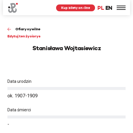
PL
EN
Kup bilety on-line
Ofiary cywilne
Edytuj ten życiorys
Stanisława Wojtasiewicz
Data urodzin
ok. 1907-1909
Data śmierci
-