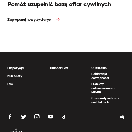
Pomóż uzupełnić bazę ofiar cywilnych
Zaproponuj nowy życiorys
Ekspozycja
Tłumacz PJM
O Muzeum
Deklaracja
Kup bilety
dostępności
FAQ
Projekty
dofinansowane z
MKiDN
Standardy ochrony
małoletnich