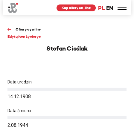
PL
EN
Kup bilety on-line
Ofiary cywilne
Edytuj ten życiorys
Stefan Cieślak
Data urodzin
14.12.1908
Data śmierci
2.08.1944