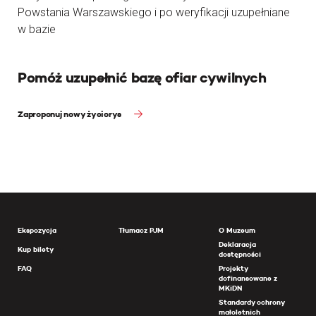
Powstania Warszawskiego i po weryfikacji uzupełniane
w bazie
Pomóż uzupełnić bazę ofiar cywilnych
Zaproponuj nowy życiorys
Ekspozycja
Tłumacz PJM
O Muzeum
Deklaracja
Kup bilety
dostępności
FAQ
Projekty
dofinansowane z
MKiDN
Standardy ochrony
małoletnich