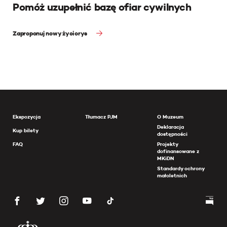
Pomóż uzupełnić bazę ofiar cywilnych
Zaproponuj nowy życiorys
Ekspozycja
Tłumacz PJM
O Muzeum
Deklaracja
Kup bilety
dostępności
FAQ
Projekty
dofinansowane z
MKiDN
Standardy ochrony
małoletnich