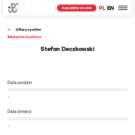
PL
EN
Kup bilety on-line
Ofiary cywilne
Edytuj ten życiorys
Stefan Deczkowski
Data urodzin
-
Data śmierci
-