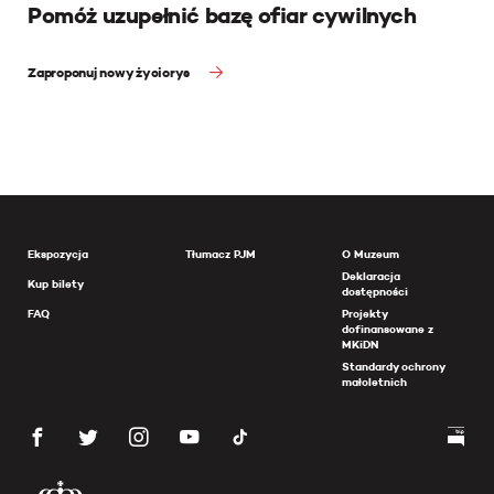
Pomóż uzupełnić bazę ofiar cywilnych
Zaproponuj nowy życiorys
Ekspozycja
Tłumacz PJM
O Muzeum
Deklaracja
Kup bilety
dostępności
FAQ
Projekty
dofinansowane z
MKiDN
Standardy ochrony
małoletnich