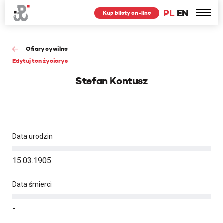
PL
EN
Kup bilety on-line
Ofiary cywilne
Edytuj ten życiorys
Stefan Kontusz
Data urodzin
15.03.1905
Data śmierci
-