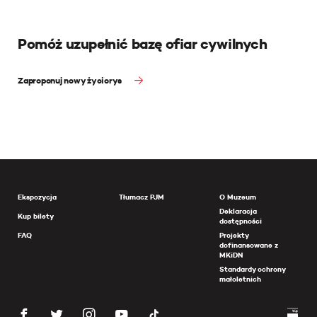
Pomóż uzupełnić bazę ofiar cywilnych
Zaproponuj nowy życiorys
Ekspozycja
Tłumacz PJM
O Muzeum
Deklaracja
Kup bilety
dostępności
FAQ
Projekty
dofinansowane z
MKiDN
Standardy ochrony
małoletnich