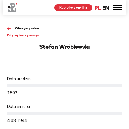
PL
EN
Kup bilety on-line
Ofiary cywilne
Edytuj ten życiorys
Stefan Wróblewski
Data urodzin
1892
Data śmierci
4.08.1944