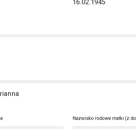
16.02.1945
rianna
ie
Nazwisko rodowe matki (z d