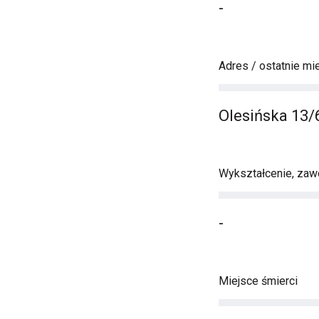
-
Adres / ostatnie mi
Olesińska 13/
Wykształcenie, zawó
-
Miejsce śmierci