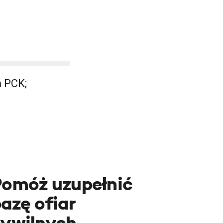
ń PCK;
Pomóż uzupełnić
azę ofiar
cywilnych