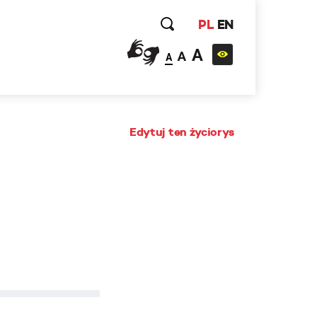
PL
EN
A
A
A
Edytuj ten życiorys