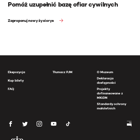
Pomóż uzupełnić bazę ofiar cywilnych
Zaproponuj nowy życiorys
Ekspozycja
Tłumacz PJM
O Muzeum
Deklaracja
Kup bilety
dostępności
FAQ
Projekty
dofinansowane z
MKiDN
Standardy ochrony
małoletnich