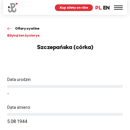
PL
EN
Kup bilety on-line
Ofiary cywilne
Edytuj ten życiorys
Szczepańska (córka)
Data urodzin
-
Data śmierci
5.08.1944