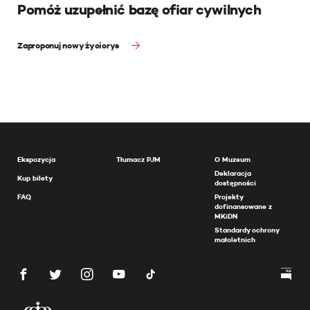
Pomóż uzupełnić bazę ofiar cywilnych
Zaproponuj nowy życiorys
Ekspozycja
Tłumacz PJM
O Muzeum
Deklaracja
Kup bilety
dostępności
FAQ
Projekty
dofinansowane z
MKiDN
Standardy ochrony
małoletnich