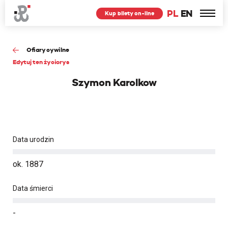
PL
EN
Kup bilety on-line
Ofiary cywilne
Edytuj ten życiorys
Szymon Karolkow
Data urodzin
ok. 1887
Data śmierci
-