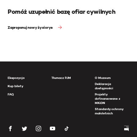
Pomóż uzupełnić bazę ofiar cywilnych
Zaproponuj nowy życiorys
Ekspozycja
Tłumacz PJM
O Muzeum
Deklaracja
Kup bilety
dostępności
FAQ
Projekty
dofinansowane z
MKiDN
Standardy ochrony
małoletnich