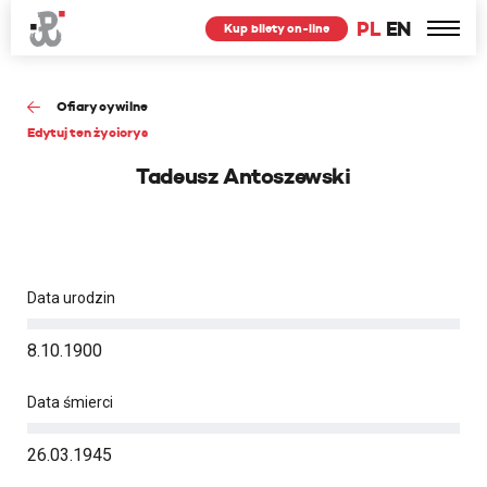
PL
EN
Kup bilety on-line
Ofiary cywilne
Edytuj ten życiorys
Tadeusz Antoszewski
Data urodzin
8.10.1900
Data śmierci
26.03.1945