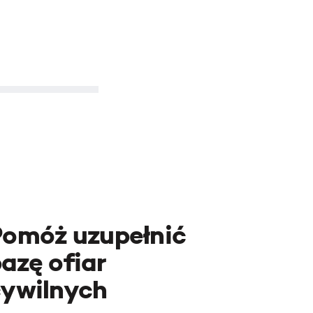
Pomóż uzupełnić
azę ofiar
cywilnych