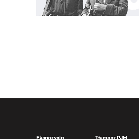
Ekspozycja
Tłumacz PJM