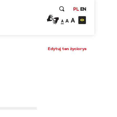
PL
EN
A
A
A
Edytuj ten życiorys