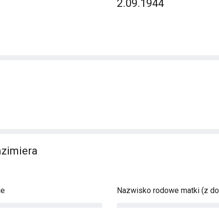
2.09.1944
azimiera
ie
Nazwisko rodowe matki (z d