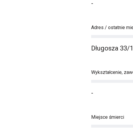
-
Adres / ostatnie mi
Długosza 33/
Wykształcenie, zawó
-
Miejsce śmierci