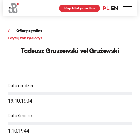
PL
EN
Kup bilety on-line
Ofiary cywilne
Edytuj ten życiorys
Tadeusz Gruszewski vel Grużewski
Data urodzin
19.10.1904
Data śmierci
1.10.1944