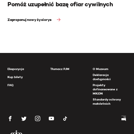
Pomóż uzupełnić bazę ofiar cywilnych
Zaproponuj nowy życiorys
Ekspozycja
Tłumacz PJM
O Muzeum
Deklaracja
Kup bilety
dostępności
FAQ
Projekty
dofinansowane z
MKiDN
Standardy ochrony
małoletnich