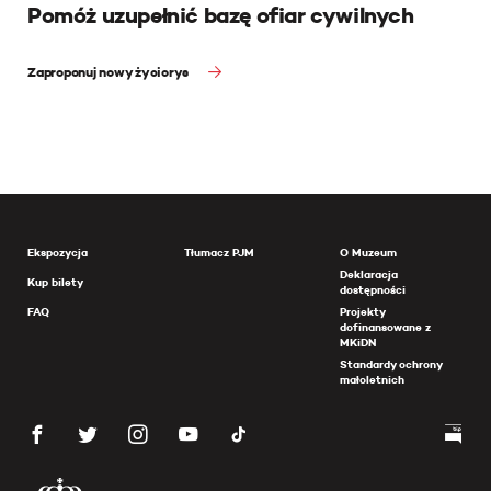
Pomóż uzupełnić bazę ofiar cywilnych
Zaproponuj nowy życiorys
Ekspozycja
Tłumacz PJM
O Muzeum
Deklaracja
Kup bilety
dostępności
FAQ
Projekty
dofinansowane z
MKiDN
Standardy ochrony
małoletnich