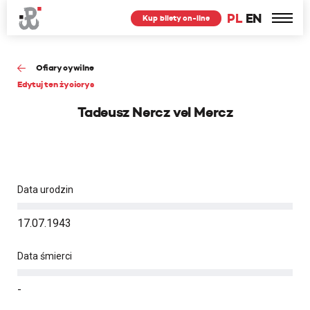
PL
EN
Kup bilety on-line
Ofiary cywilne
Edytuj ten życiorys
Tadeusz Nercz vel Mercz
Data urodzin
17.07.1943
Data śmierci
-