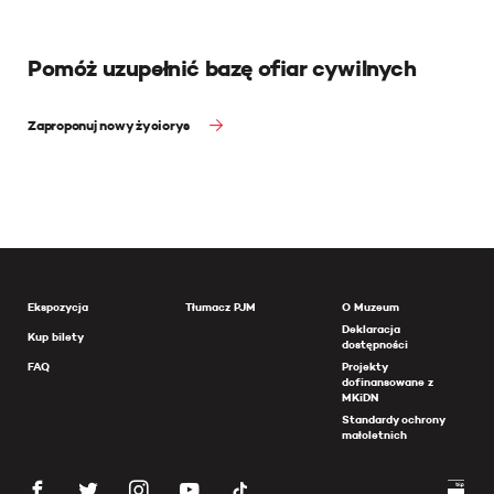
Pomóż uzupełnić bazę ofiar cywilnych
Zaproponuj nowy życiorys
Ekspozycja
Tłumacz PJM
O Muzeum
Deklaracja
Kup bilety
dostępności
FAQ
Projekty
dofinansowane z
MKiDN
Standardy ochrony
małoletnich