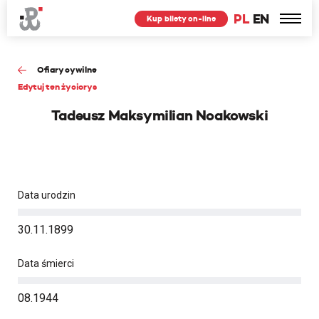
PL
EN
Kup bilety on-line
Ofiary cywilne
Edytuj ten życiorys
Tadeusz Maksymilian Noakowski
Data urodzin
30.11.1899
Data śmierci
08.1944