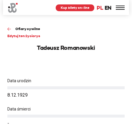
PL
EN
Kup bilety on-line
Ofiary cywilne
Edytuj ten życiorys
Tadeusz Romanowski
Data urodzin
8.12.1929
Data śmierci
-