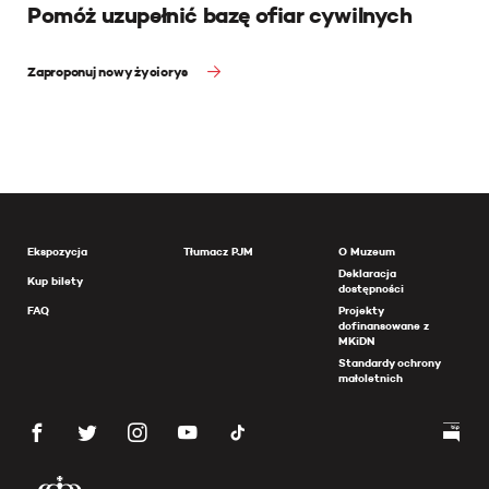
Pomóż uzupełnić bazę ofiar cywilnych
Zaproponuj nowy życiorys
Ekspozycja
Tłumacz PJM
O Muzeum
Deklaracja
Kup bilety
dostępności
FAQ
Projekty
dofinansowane z
MKiDN
Standardy ochrony
małoletnich