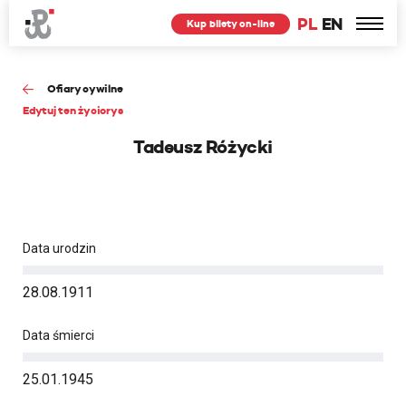
PL
EN
Kup bilety on-line
Ofiary cywilne
Edytuj ten życiorys
Tadeusz Różycki
Data urodzin
28.08.1911
Data śmierci
25.01.1945