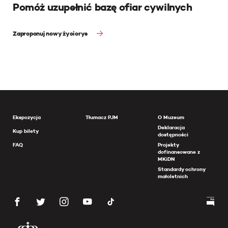
Pomóż uzupełnić bazę ofiar cywilnych
Zaproponuj nowy życiorys
Ekspozycja
Tłumacz PJM
O Muzeum
Deklaracja
Kup bilety
dostępności
FAQ
Projekty
dofinansowane z
MKiDN
Standardy ochrony
małoletnich