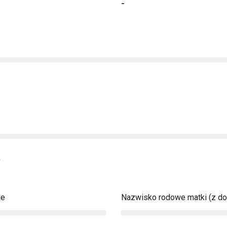
-
a
ie
Nazwisko rodowe matki (z d