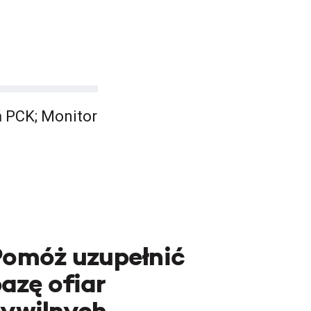
ń PCK; Monitor
Pomóż uzupełnić
azę ofiar
cywilnych