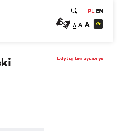
PL
EN
A
A
A
Edytuj ten życiorys
ki