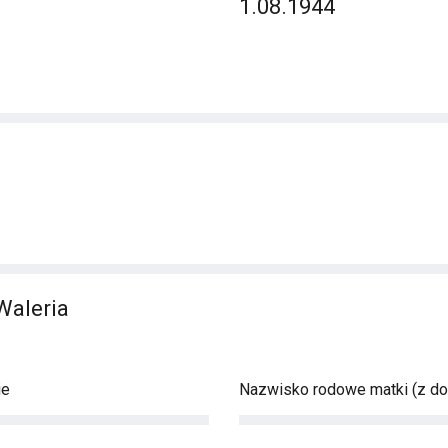
1.08.1944
Waleria
ie
Nazwisko rodowe matki (z d