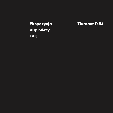
Ekspozycja
Tłumacz PJM
Kup bilety
FAQ