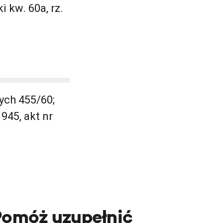
 kw. 60a, rz.
ch 455/60;
945, akt nr
Pomóż uzupełnić