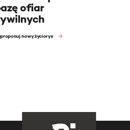
azę ofiar
cywilnych
proponuj nowy życiorys