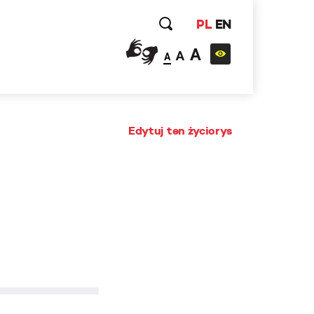
PL
EN
A
A
A
Edytuj ten życiorys