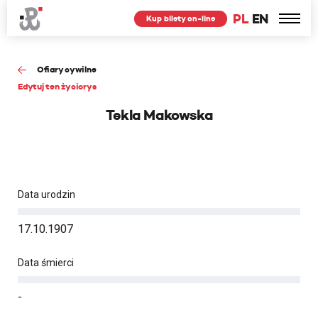
PL
EN
Kup bilety on-line
Ofiary cywilne
Edytuj ten życiorys
Tekla Makowska
Data urodzin
17.10.1907
Data śmierci
-