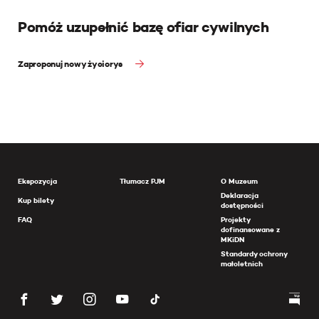
Pomóż uzupełnić bazę ofiar cywilnych
Zaproponuj nowy życiorys
Ekspozycja
Tłumacz PJM
O Muzeum
Deklaracja
Kup bilety
dostępności
FAQ
Projekty
dofinansowane z
MKiDN
Standardy ochrony
małoletnich