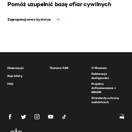
Pomóż uzupełnić bazę ofiar cywilnych
Zaproponuj nowy życiorys
Ekspozycja
Tłumacz PJM
O Muzeum
Deklaracja
Kup bilety
dostępności
FAQ
Projekty
dofinansowane z
MKiDN
Standardy ochrony
małoletnich