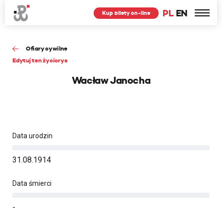
PL
EN
Kup bilety on-line
Ofiary cywilne
Edytuj ten życiorys
Wacław Janocha
Data urodzin
31.08.1914
Data śmierci
-