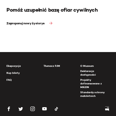
Pomóż uzupełnić bazę ofiar cywilnych
Zaproponuj nowy życiorys
Ekspozycja
Tłumacz PJM
O Muzeum
Deklaracja
Kup bilety
dostępności
FAQ
Projekty
dofinansowane z
MKiDN
Standardy ochrony
małoletnich