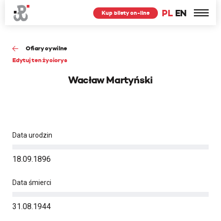
PL
EN
Kup bilety on-line
Ofiary cywilne
Edytuj ten życiorys
Wacław Martyński
Data urodzin
18.09.1896
Data śmierci
31.08.1944