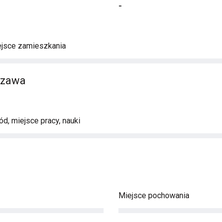
-
ejsce zamieszkania
szawa
d, miejsce pracy, nauki
Miejsce pochowania