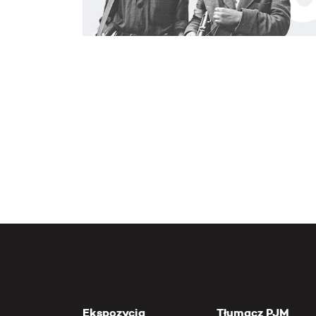
Ekspozycja
Tłumacz PJM