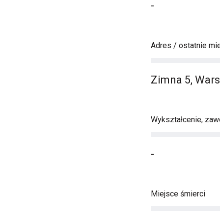
-
Adres / ostatnie mi
Zimna 5, War
Wykształcenie, zawó
-
Miejsce śmierci