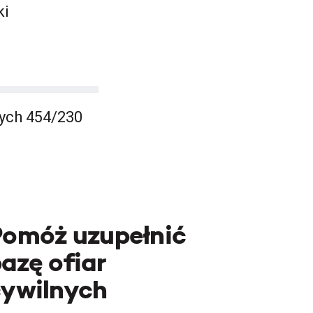
ki
ych 454/230
Pomóż uzupełnić
azę ofiar
cywilnych