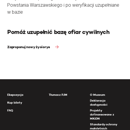
Powstania Warszawskiego i po weryfikacji uzupełniane
w bazie
Pomóż uzupełnić bazę ofiar cywilnych
Zaproponuj nowy życiorys
Ekspozycja
Tłumacz PJM
O Muzeum
Deklaracja
Kup bilety
dostępności
FAQ
Projekty
dofinansowane z
MKiDN
Standardy ochrony
małoletnich