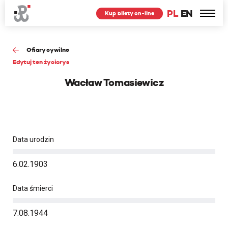
PL
EN
Kup bilety on-line
Ofiary cywilne
Edytuj ten życiorys
Wacław Tomasiewicz
Data urodzin
6.02.1903
Data śmierci
7.08.1944