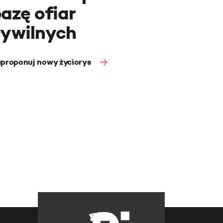
azę ofiar
cywilnych
proponuj nowy życiorys