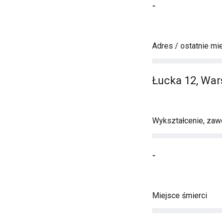
-
Adres / ostatnie mi
Łucka 12, Wa
Wykształcenie, zawó
-
Miejsce śmierci