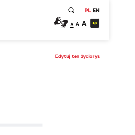
PL
EN
A
A
A
Edytuj ten życiorys