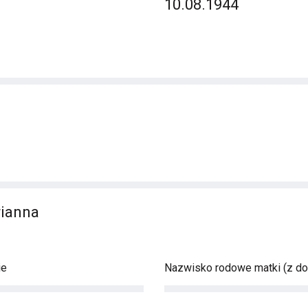
10.08.1944
rianna
ie
Nazwisko rodowe matki (z d