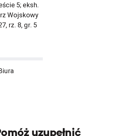
ście 5; eksh.
arz Wojskowy
 rz. 8, gr. 5
Biura
Pomóż uzupełnić