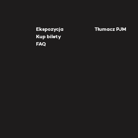
Ekspozycja
Tłumacz PJM
Kup bilety
FAQ