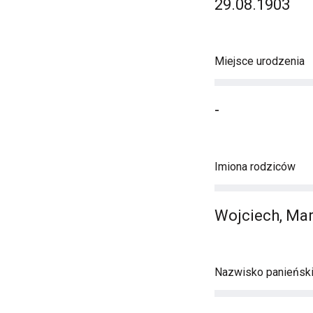
29.08.1903
Miejsce urodzenia
-
Imiona rodziców
Wojciech, Ma
Nazwisko panieńsk