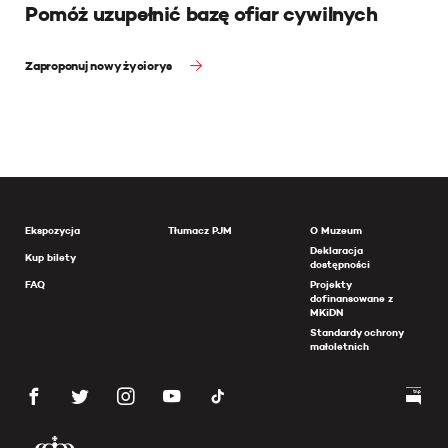
Pomóż uzupełnić bazę ofiar cywilnych
Zaproponuj nowy życiorys
Ekspozycja
Tłumacz PJM
O Muzeum
Deklaracja
Kup bilety
dostępności
FAQ
Projekty
dofinansowane z
MKiDN
Standardy ochrony
małoletnich