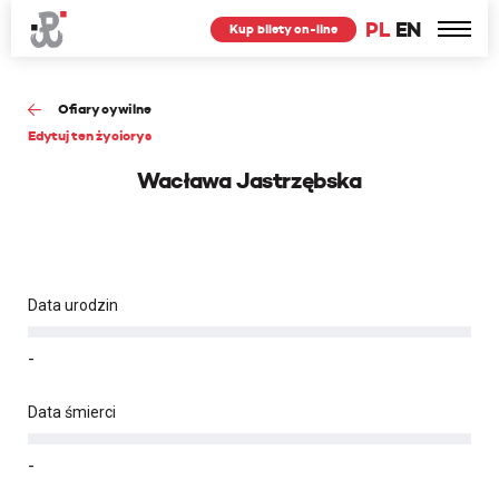
PL
EN
Kup bilety on-line
Ofiary cywilne
Edytuj ten życiorys
Wacława Jastrzębska
Data urodzin
-
Data śmierci
-