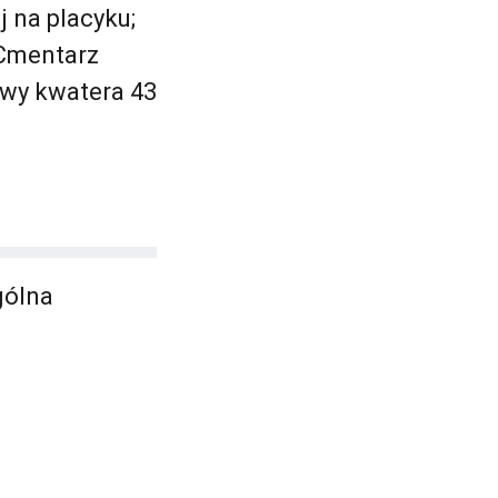
 na placyku;
 Cmentarz
wy kwatera 43
gólna