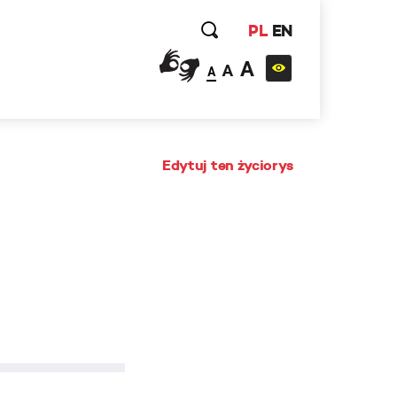
PL
EN
A
A
A
Edytuj ten życiorys