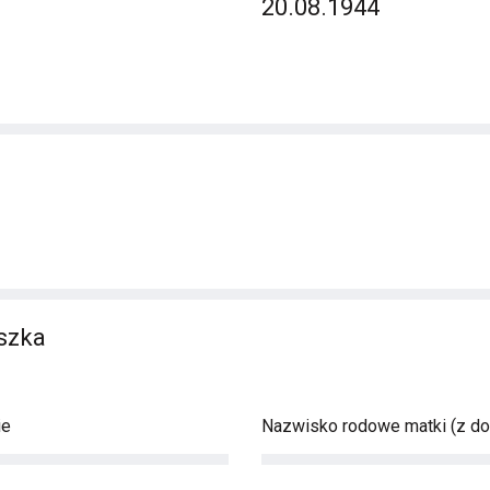
20.08.1944
iszka
ie
Nazwisko rodowe matki (z d