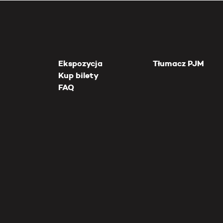
Ekspozycja
Tłumacz PJM
Kup bilety
FAQ