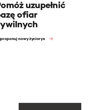
Pomóż uzupełnić
azę ofiar
cywilnych
proponuj nowy życiorys