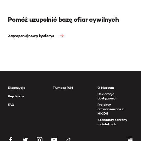
Pomóż uzupełnić bazę ofiar cywilnych
Zaproponuj nowy życiorys
Ekspozycja
Tłumacz PJM
O Muzeum
Deklaracja
Kup bilety
dostępności
FAQ
Projekty
dofinansowane z
MKiDN
Standardy ochrony
małoletnich