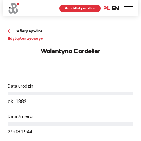
PL
EN
Kup bilety on-line
Ofiary cywilne
Edytuj ten życiorys
Walentyna Cordelier
Data urodzin
ok. 1882
Data śmierci
29.08.1944