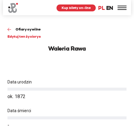
PL
EN
Kup bilety on-line
Ofiary cywilne
Edytuj ten życiorys
Waleria Rawa
Data urodzin
ok. 1872
Data śmierci
-