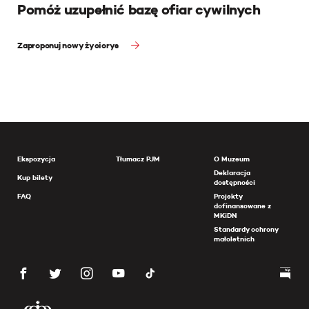
Pomóż uzupełnić bazę ofiar cywilnych
Zaproponuj nowy życiorys
Ekspozycja
Tłumacz PJM
O Muzeum
Deklaracja
Kup bilety
dostępności
FAQ
Projekty
dofinansowane z
MKiDN
Standardy ochrony
małoletnich