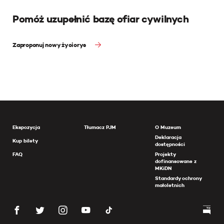
Pomóż uzupełnić bazę ofiar cywilnych
Zaproponuj nowy życiorys
Ekspozycja
Tłumacz PJM
O Muzeum
Deklaracja
Kup bilety
dostępności
FAQ
Projekty
dofinansowane z
MKiDN
Standardy ochrony
małoletnich