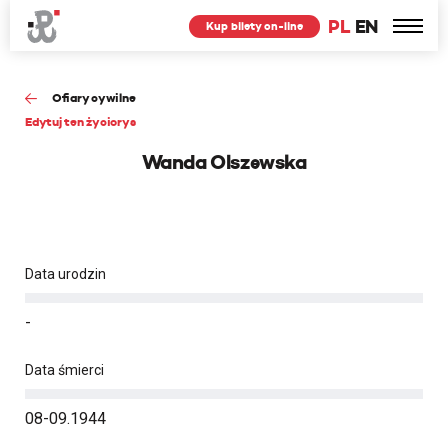
PL
EN
Kup bilety on-line
Ofiary cywilne
Edytuj ten życiorys
Wanda Olszewska
Data urodzin
-
Data śmierci
08-09.1944