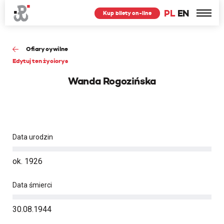
PL
EN
Kup bilety on-line
Ofiary cywilne
Edytuj ten życiorys
Wanda Rogozińska
Data urodzin
ok. 1926
Data śmierci
30.08.1944