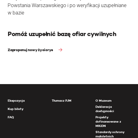
Powstania Warszawskiego i po weryfikacji uzupełniane
w bazie
Pomóż uzupełnić bazę ofiar cywilnych
Zaproponuj nowy życiorys
Ekspozycja
Tłumacz PJM
O Muzeum
Deklaracja
Kup bilety
dostępności
FAQ
Projekty
dofinansowane z
MKiDN
Standardy ochrony
małoletnich