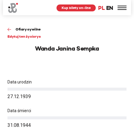
PL
EN
Kup bilety on-line
Ofiary cywilne
Edytuj ten życiorys
Wanda Janina Sempka
Data urodzin
27.12.1939
Data śmierci
31.08.1944