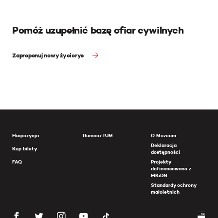
Pomóż uzupełnić bazę ofiar cywilnych
Zaproponuj nowy życiorys
Ekspozycja
Tłumacz PJM
O Muzeum
Deklaracja
Kup bilety
dostępności
FAQ
Projekty
dofinansowane z
MKiDN
Standardy ochrony
małoletnich