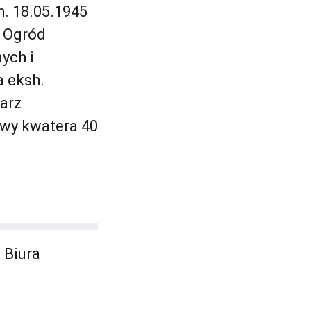
. 18.05.1945
, Ogród
ych i
a eksh.
arz
wy kwatera 40
 Biura