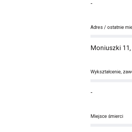
-
Adres / ostatnie mi
Moniuszki 11
Wykształcenie, zawó
-
Miejsce śmierci