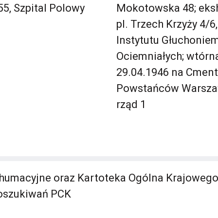
5, Szpital Polowy
Mokotowska 48; eksh
pl. Trzech Krzyży 4/6
Instytutu Głuchoniem
Ociemniałych; wtórn
29.04.1946 na Cment
Powstańców Warsza
rząd 1
humacyjne oraz Kartoteka Ogólna Krajowego
Poszukiwań PCK