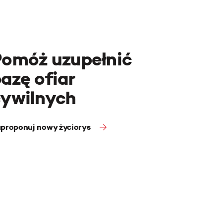
Pomóż uzupełnić
azę ofiar
cywilnych
proponuj nowy życiorys