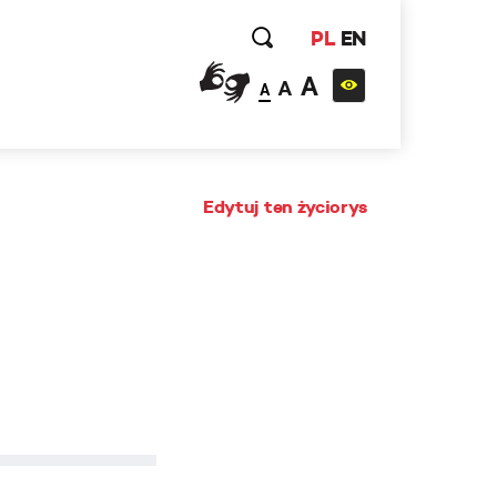
PL
EN
A
A
A
Edytuj ten życiorys