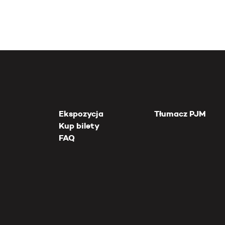
Ekspozycja
Tłumacz PJM
Kup bilety
FAQ