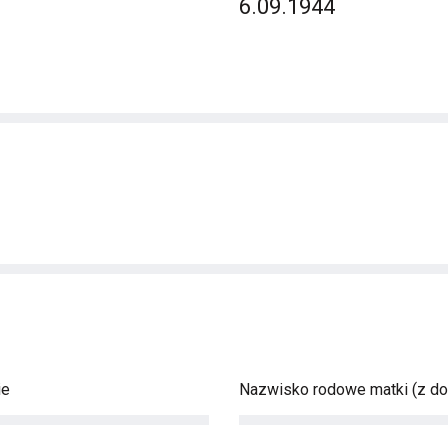
6.09.1944
ie
Nazwisko rodowe matki (z d