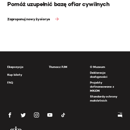
Pomóż uzupełnić bazę ofiar cywilnych
Zaproponuj nowy życiorys
Ekspozycja
Tłumacz PJM
O Muzeum
Deklaracja
Kup bilety
dostępności
FAQ
Projekty
dofinansowane z
MKiDN
Standardy ochrony
małoletnich