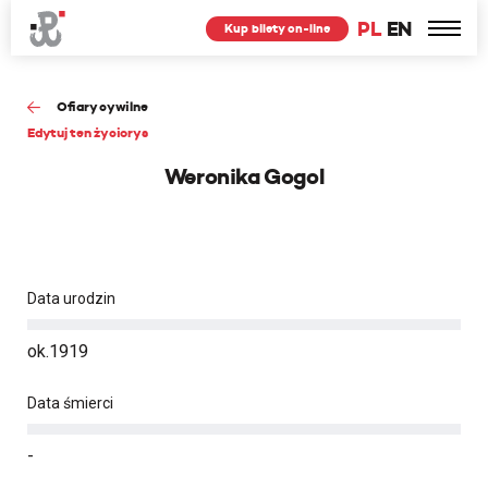
PL
EN
Kup bilety on-line
Ofiary cywilne
Edytuj ten życiorys
Weronika Gogol
Data urodzin
ok.1919
Data śmierci
-