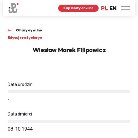
PL
EN
Kup bilety on-line
Ofiary cywilne
Edytuj ten życiorys
Wiesław Marek Filipowicz
Data urodzin
-
Data śmierci
08-10.1944