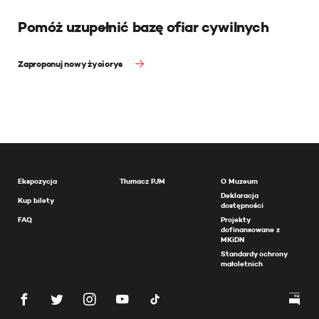
Pomóż uzupełnić bazę ofiar cywilnych
Zaproponuj nowy życiorys
Ekspozycja
Tłumacz PJM
O Muzeum
Deklaracja
Kup bilety
dostępności
FAQ
Projekty
dofinansowane z
MKiDN
Standardy ochrony
małoletnich