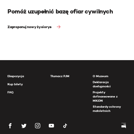
Pomóż uzupełnić bazę ofiar cywilnych
Zaproponuj nowy życiorys
Ekspozycja
Tłumacz PJM
O Muzeum
Deklaracja
Kup bilety
dostępności
FAQ
Projekty
dofinansowane z
MKiDN
Standardy ochrony
małoletnich