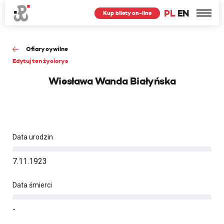
PL
EN
Kup bilety on-line
Ofiary cywilne
Edytuj ten życiorys
Wiesława Wanda Białyńska
Data urodzin
7.11.1923
Data śmierci
-