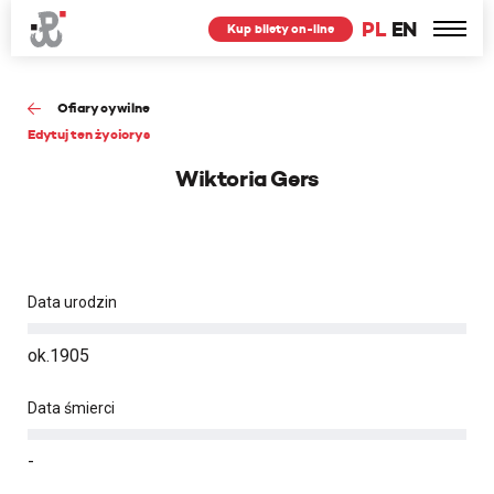
PL
EN
Kup bilety on-line
Ofiary cywilne
Edytuj ten życiorys
Wiktoria Gers
Data urodzin
ok.1905
Data śmierci
-