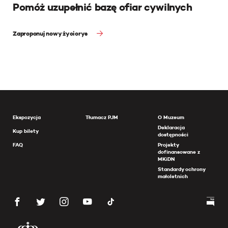
Pomóż uzupełnić bazę ofiar cywilnych
Zaproponuj nowy życiorys
Ekspozycja
Tłumacz PJM
O Muzeum
Deklaracja
Kup bilety
dostępności
FAQ
Projekty
dofinansowane z
MKiDN
Standardy ochrony
małoletnich