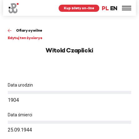
PL
EN
Kup bilety on-line
Ofiary cywilne
Edytuj ten życiorys
Witold Czaplicki
Data urodzin
1904
Data śmierci
25.09.1944