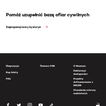
Pomóż uzupełnić bazę ofiar cywilnych
Zaproponuj nowy życiorys
Ekspozycja
Tłumacz PJM
O Muzeum
Deklaracja
Kup bilety
dostępności
FAQ
Projekty
dofinansowane z
MKiDN
Standardy ochrony
małoletnich