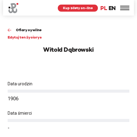
PL
EN
Kup bilety on-line
Ofiary cywilne
Edytuj ten życiorys
Witold Dąbrowski
Data urodzin
1906
Data śmierci
-