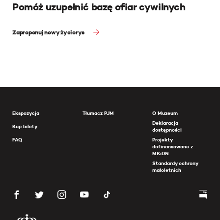
Pomóż uzupełnić bazę ofiar cywilnych
Zaproponuj nowy życiorys
Ekspozycja
Tłumacz PJM
O Muzeum
Deklaracja
Kup bilety
dostępności
FAQ
Projekty
dofinansowane z
MKiDN
Standardy ochrony
małoletnich