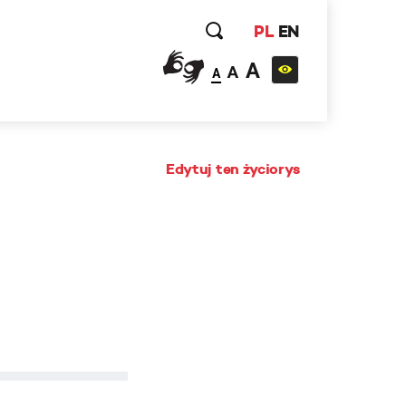
PL
EN
A
A
A
Edytuj ten życiorys