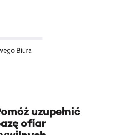
owego Biura
Pomóż uzupełnić
azę ofiar
cywilnych