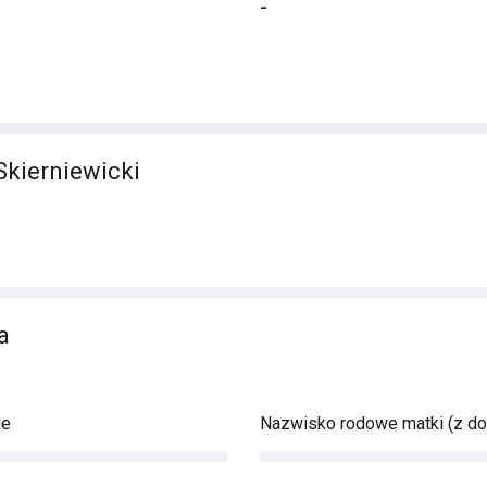
-
Skierniewicki
a
ie
Nazwisko rodowe matki (z d