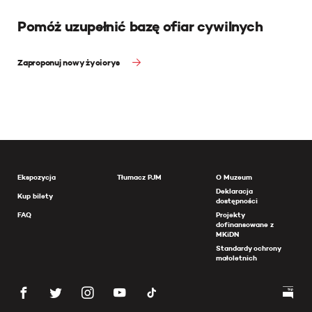
Pomóż uzupełnić bazę ofiar cywilnych
Zaproponuj nowy życiorys
Ekspozycja
Tłumacz PJM
O Muzeum
Deklaracja
Kup bilety
dostępności
FAQ
Projekty
dofinansowane z
MKiDN
Standardy ochrony
małoletnich