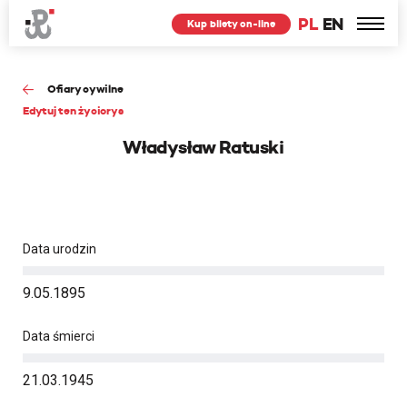
PL
EN
Kup bilety on-line
Ofiary cywilne
Edytuj ten życiorys
Władysław Ratuski
Data urodzin
9.05.1895
Data śmierci
21.03.1945