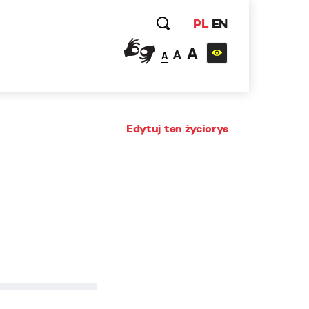
PL
EN
A
A
A
Edytuj ten życiorys