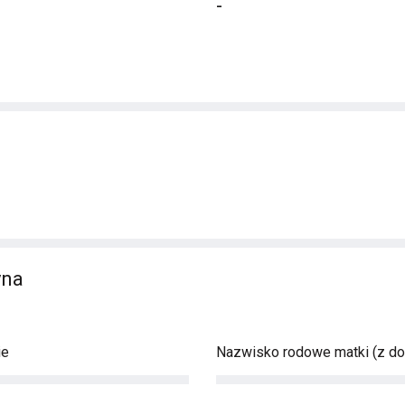
-
yna
ie
Nazwisko rodowe matki (z d