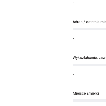
-
Adres / ostatnie mi
-
Wykształcenie, zawó
-
Miejsce śmierci