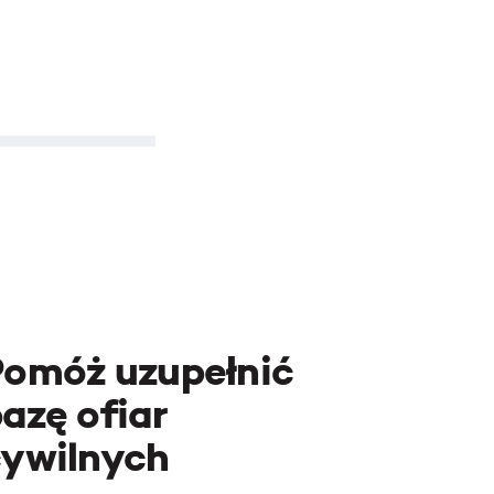
Pomóż uzupełnić
azę ofiar
cywilnych