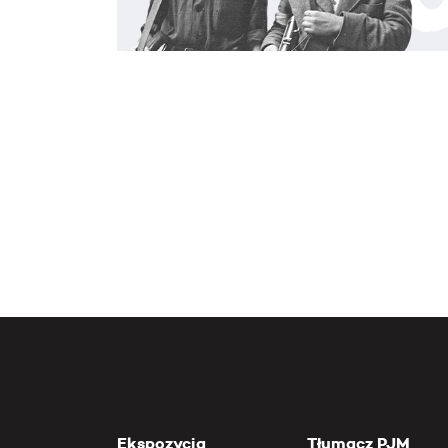
Ekspozycja
Tłumacz PJM