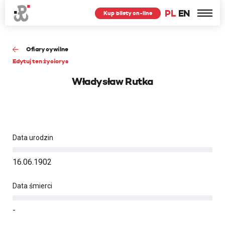
PL
EN
Kup bilety on-line
Ofiary cywilne
Edytuj ten życiorys
Władysław Rutka
Data urodzin
16.06.1902
Data śmierci
-