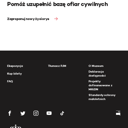
Pomóż uzupełnić bazę ofiar cywilnych
Zaproponuj nowy życiorys
Ekspozycja
Tłumacz PJM
O Muzeum
Deklaracja
Kup bilety
dostępności
FAQ
Projekty
dofinansowane z
MKiDN
Standardy ochrony
małoletnich