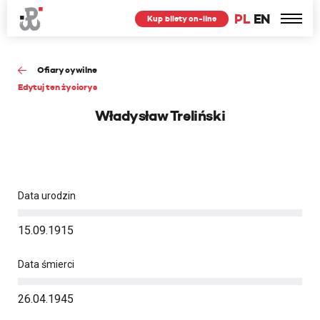
PL
EN
Kup bilety on-line
Ofiary cywilne
Edytuj ten życiorys
Władysław Treliński
Data urodzin
15.09.1915
Data śmierci
26.04.1945