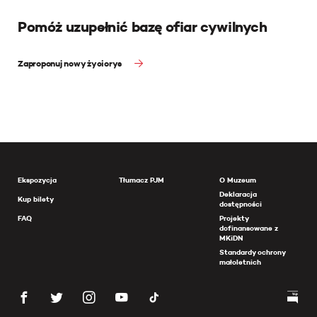
Pomóż uzupełnić bazę ofiar cywilnych
Zaproponuj nowy życiorys
Ekspozycja
Tłumacz PJM
O Muzeum
Deklaracja
Kup bilety
dostępności
FAQ
Projekty
dofinansowane z
MKiDN
Standardy ochrony
małoletnich