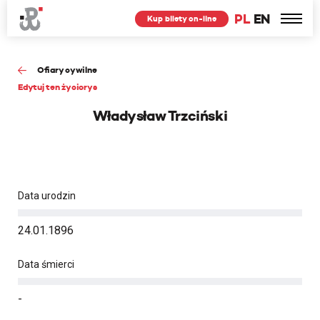
PL
EN
Kup bilety on-line
Ofiary cywilne
Edytuj ten życiorys
Władysław Trzciński
Data urodzin
24.01.1896
Data śmierci
-