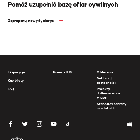
Pomóż uzupełnić bazę ofiar cywilnych
Zaproponuj nowy życiorys
Ekspozycja
Tłumacz PJM
O Muzeum
Deklaracja
Kup bilety
dostępności
FAQ
Projekty
dofinansowane z
MKiDN
Standardy ochrony
małoletnich